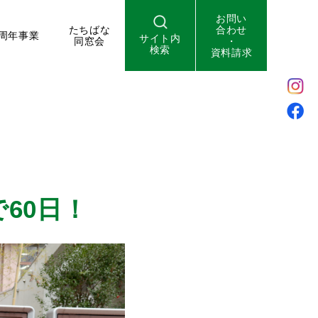
お問い
たちばな
合わせ
周年事業
サイト内
同窓会
・
検索
資料請求
で60日！