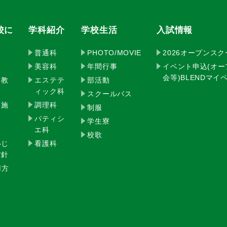
校に
学科紹介
学校生活
入試情報
普通科
PHOTO/MOVIE
2026オープンス
美容科
年間行事
イベント申込(オ
会等)BLENDマ
・教
エステテ
部活動
ィック科
スクールバス
・施
調理科
制服
パティシ
学生寮
エ科
校歌
いじ
看護科
方針
用方