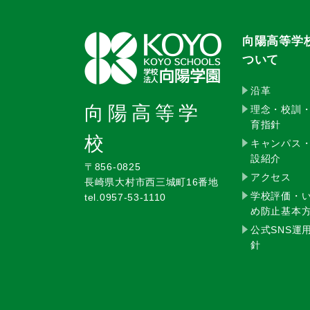
向陽高等学
ついて
沿革
向陽高等学
理念・校訓
育指針
校
キャンパス
設紹介
〒856-0825
アクセス
長崎県大村市西三城町16番地
学校評価・
tel.0957-53-1110
め防止基本
公式SNS運
針