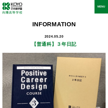
toggle
MENU
navigati
INFORMATION
2024.05.20
【普通科】
３年日記