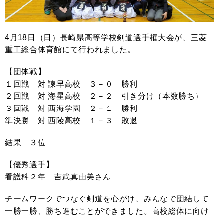
4月18日（日）長崎県高等学校剣道選手権大会が、三菱
重工総合体育館にて行われました。
【団体戦】
１回戦 対 諫早高校 ３－０ 勝利
２回戦 対 海星高校 ２－２ 引き分け（本数勝ち）
３回戦 対 西海学園 ２－１ 勝利
準決勝 対 西陵高校 １－３ 敗退
結果 ３位
【優秀選手】
看護科２年 吉武真由美さん
チームワークでつなぐ剣道を心がけ、みんなで団結して
一勝一勝、勝ち進むことができました。高校総体に向け