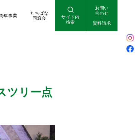
お問い
たちばな
合わせ
周年事業
サイト内
同窓会
・
検索
資料請求
スツリー点