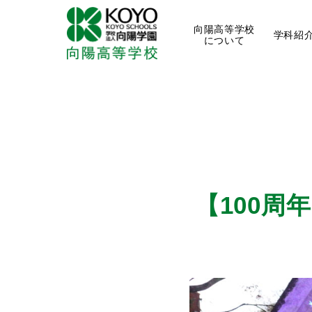
向陽高等学校
学科紹
について
【100周