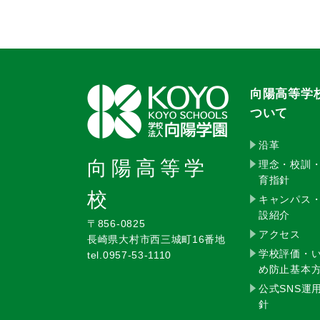
向陽高等学
ついて
沿革
向陽高等学
理念・校訓
育指針
校
キャンパス
設紹介
〒856-0825
アクセス
長崎県大村市西三城町16番地
学校評価・
tel.0957-53-1110
め防止基本
公式SNS運
針