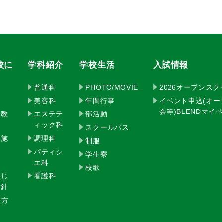
校に
学科紹介
学校生活
入試情報
普通科
PHOTO/MOVIE
2026オープンス
美容科
年間行事
イベント申込(オ
会等)BLENDマ
・教
エステテ
部活動
ィック科
スクールバス
・施
調理科
制服
パティシ
学生寮
エ科
校歌
いじ
看護科
方針
用方