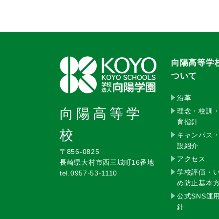
向陽高等学
ついて
沿革
向陽高等学
理念・校訓
育指針
校
キャンパス
設紹介
〒856-0825
アクセス
長崎県大村市西三城町16番地
学校評価・
tel.0957-53-1110
め防止基本
公式SNS運
針