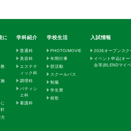
校に
学科紹介
学校生活
入試情報
普通科
PHOTO/MOVIE
2026オープンス
美容科
年間行事
イベント申込(オ
会等)BLENDマ
・教
エステテ
部活動
ィック科
スクールバス
・施
調理科
制服
パティシ
学生寮
エ科
校歌
いじ
看護科
方針
用方