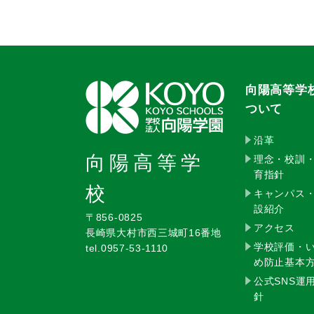
向陽高等学
ついて
沿革
向陽高等学
理念・校訓
育指針
校
キャンパス
設紹介
〒856-0825
アクセス
長崎県大村市西三城町16番地
学校評価・
tel.0957-53-1110
め防止基本
公式SNS運
針