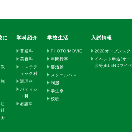
校に
学科紹介
学校生活
入試情報
普通科
PHOTO/MOVIE
2026オープンス
美容科
年間行事
イベント申込(オ
会等)BLENDマ
・教
エステテ
部活動
ィック科
スクールバス
・施
調理科
制服
パティシ
学生寮
エ科
校歌
いじ
看護科
方針
用方