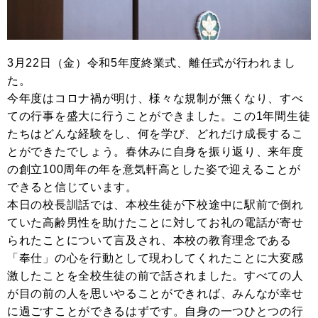
3月22日（金）令和5年度終業式、離任式が行われまし
た。
今年度はコロナ禍が明け、様々な規制が無くなり、すべ
ての行事を盛大に行うことができました。この1年間生徒
たちはどんな経験をし、何を学び、どれだけ成長するこ
とができたでしょう。春休みに自身を振り返り、来年度
の創立100周年の年を意気軒高とした姿で迎えることが
できると信じています。
本日の校長訓話では、本校生徒が下校途中に駅前で倒れ
ていた高齢男性を助けたことに対してお礼の電話が寄せ
られたことについて言及され、本校の教育理念である
「奉仕」の心を行動として現わしてくれたことに大変感
激したことを全校生徒の前で話されました。すべての人
が目の前の人を思いやることができれば、みんなが幸せ
に過ごすことができるはずです。自身の一つひとつの行