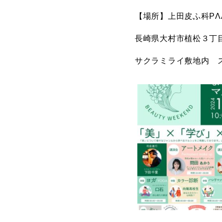
【場所】上田皮ふ科PΛ
長崎県大村市植松３丁
サクラミライ敷地内 