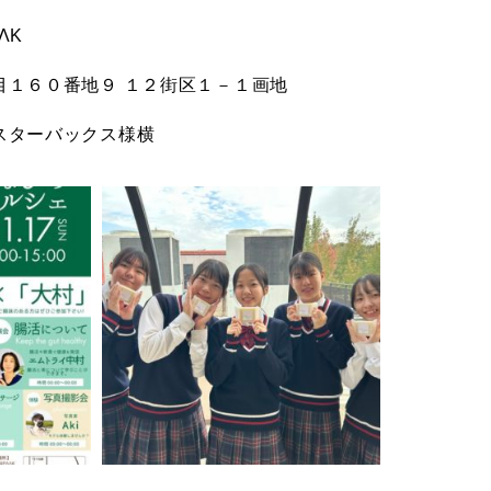
ΛK
目１６０番地９ １２街区１－１画地
スターバックス様横