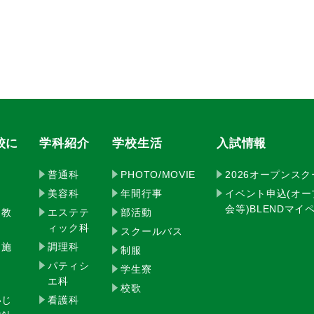
校に
学科紹介
学校生活
入試情報
普通科
PHOTO/MOVIE
2026オープンス
美容科
年間行事
イベント申込(オ
会等)BLENDマ
・教
エステテ
部活動
ィック科
スクールバス
・施
調理科
制服
パティシ
学生寮
エ科
校歌
いじ
看護科