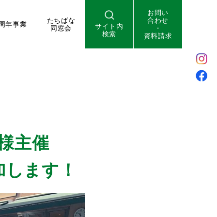
お問い
たちばな
合わせ
周年事業
サイト内
同窓会
・
検索
資料請求
様主催
加します！