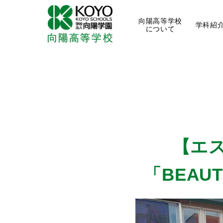
向陽高等学校
学科紹
について
【エ
「BEA