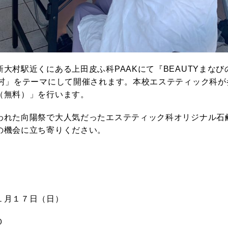
大村駅近くにある上田皮ふ科PAAKにて『BEAUTYまな
大村」をテーマにして開催されます。本校エステティック科が
（無料）」を行います。
われた向陽祭で大人気だったエステティック科オリジナル石鹸
の機会に立ち寄りください。
１月１７日（日）
０